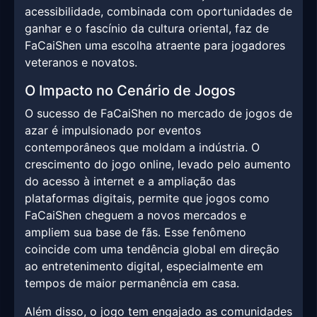
acessibilidade, combinada com oportunidades de
ganhar e o fascínio da cultura oriental, faz de
FaCaiShen uma escolha atraente para jogadores
veteranos e novatos.
O Impacto no Cenário de Jogos
O sucesso de FaCaiShen no mercado de jogos de
azar é impulsionado por eventos
contemporâneos que moldam a indústria. O
crescimento do jogo online, levado pelo aumento
do acesso à internet e a ampliação das
plataformas digitais, permite que jogos como
FaCaiShen cheguem a novos mercados e
ampliem sua base de fãs. Esse fenômeno
coincide com uma tendência global em direção
ao entretenimento digital, especialmente em
tempos de maior permanência em casa.
Além disso, o jogo tem engajado as comunidades