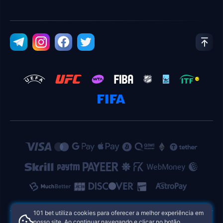
101 bet utiliza cookies para oferecer a melhor experiência em
nosso site. Ao continuar navegando e clicar no botão