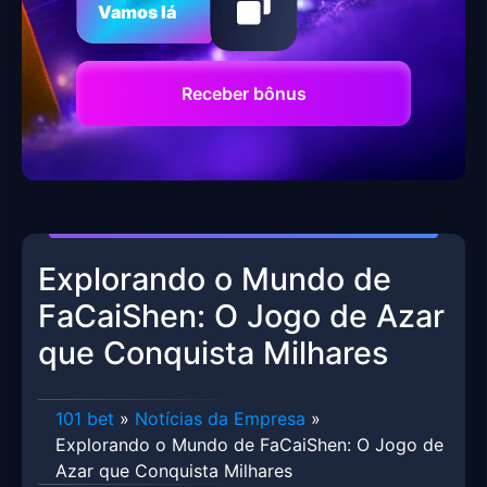
Vamos lá
Receber bônus
Explorando o Mundo de
FaCaiShen: O Jogo de Azar
que Conquista Milhares
101 bet
»
Notícias da Empresa
»
Explorando o Mundo de FaCaiShen: O Jogo de
Azar que Conquista Milhares