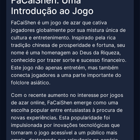
FaCaiShen: Uma
Introdução ao Jogo
FaCaiShen é um jogo de azar que cativa
jogadores globalmente por sua mistura única de
cultura e entretenimento. Inspirado pela rica
tradição chinesa de prosperidade e fortuna, seu
nome é uma homenagem ao Deus da Riqueza,
conhecido por trazer sorte e sucesso financeiro.
Este jogo não apenas entretém, mas também
conecta jogadores a uma parte importante do
folclore asiático.
Com o recente aumento no interesse por jogos
de azar online, FaCaiShen emerge como uma
escolha popular entre entusiastas à procura de
novas experiências. Esta popularidade foi
impulsionada por inovações tecnológicas que
tornaram o jogo acessível a um público mais