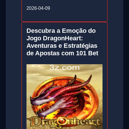
2026-04-09
Descubra a Emoção do
Jogo DragonHeart:
Aventuras e Estratégias
de Apostas com 101 Bet