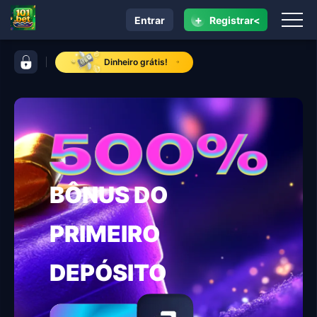
+
Entrar
Registrar<
navegação 101 bet
barra de controle 101 bet
Dinheiro grátis!
BÔNUS DO
PRIMEIRO
DEPÓSITO