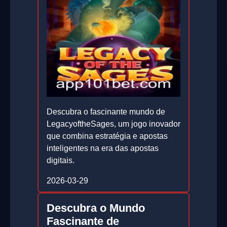
Descubra o fascinante mundo de
LegacyoftheSages, um jogo inovador
que combina estratégia e apostas
inteligentes na era das apostas
digitais.
2026-03-29
Descubra o Mundo
Fascinante de