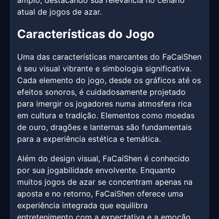
amplo, destacando sua relevância no cenário
atual de jogos de azar.
Características do Jogo
Uma das características marcantes do FaCaiShen
é seu visual vibrante e simbologia significativa.
Cada elemento do jogo, desde os gráficos até os
efeitos sonoros, é cuidadosamente projetado
para imergir os jogadores numa atmosfera rica
em cultura e tradição. Elementos como moedas
de ouro, dragões e lanternas são fundamentais
para a experiência estética e temática.
Além do design visual, FaCaiShen é conhecido
por sua jogabilidade envolvente. Enquanto
muitos jogos de azar se concentram apenas na
aposta e no retorno, FaCaiShen oferece uma
experiência integrada que equilibra
entretenimento com a expectativa e a emoção