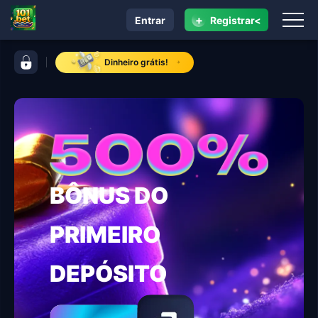
+
Entrar
Registrar<
navegação 101 bet
barra de controle 101 bet
Dinheiro grátis!
BÔNUS DO
PRIMEIRO
DEPÓSITO