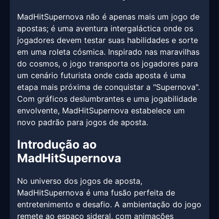
MadHitSupernova não é apenas mais um jogo de
apostas; é uma aventura intergaláctica onde os
jogadores devem testar suas habilidades e sorte
em uma roleta cósmica. Inspirado nas maravilhas
do cosmos, o jogo transporta os jogadores para
um cenário futurista onde cada aposta é uma
etapa mais próxima de conquistar a "Supernova".
Com gráficos deslumbrantes e uma jogabilidade
envolvente, MadHitSupernova estabelece um
novo padrão para jogos de aposta.
Introdução ao
MadHitSupernova
No universo dos jogos de aposta,
MadHitSupernova é uma fusão perfeita de
entretenimento e desafio. A ambientação do jogo
remete ao espaço sideral, com animações