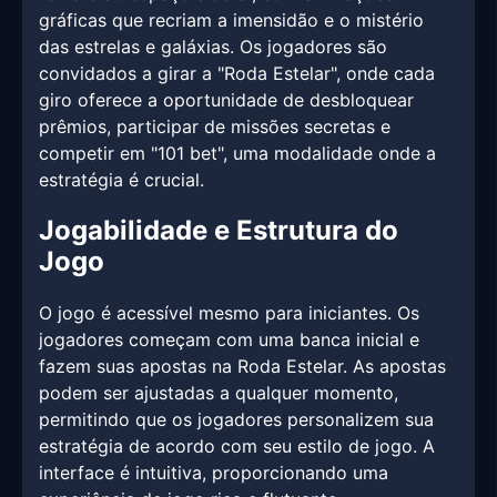
gráficas que recriam a imensidão e o mistério
das estrelas e galáxias. Os jogadores são
convidados a girar a "Roda Estelar", onde cada
giro oferece a oportunidade de desbloquear
prêmios, participar de missões secretas e
competir em "101 bet", uma modalidade onde a
estratégia é crucial.
Jogabilidade e Estrutura do
Jogo
O jogo é acessível mesmo para iniciantes. Os
jogadores começam com uma banca inicial e
fazem suas apostas na Roda Estelar. As apostas
podem ser ajustadas a qualquer momento,
permitindo que os jogadores personalizem sua
estratégia de acordo com seu estilo de jogo. A
interface é intuitiva, proporcionando uma