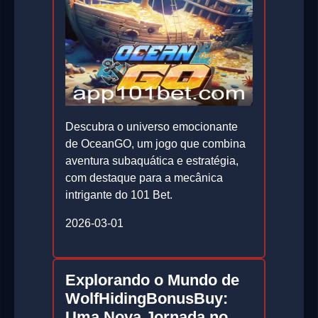
Descubra o universo emocionante
de OceanGO, um jogo que combina
aventura subaquática e estratégia,
com destaque para a mecânica
intrigante do 101 Bet.
2026-03-01
Explorando o Mundo de
WolfHidingBonusBuy:
Uma Nova Jornada no