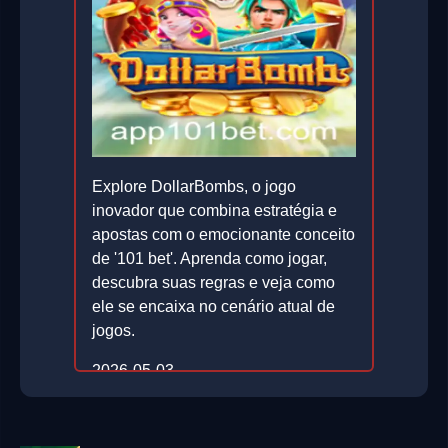
Explore DollarBombs, o jogo
inovador que combina estratégia e
apostas com o emocionante conceito
de '101 bet'. Aprenda como jogar,
descubra suas regras e veja como
ele se encaixa no cenário atual de
jogos.
2026-05-03