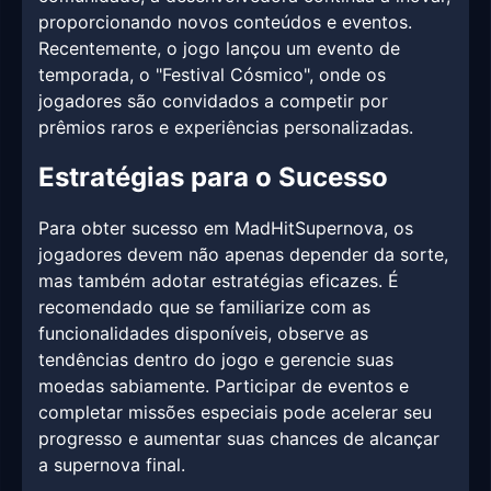
proporcionando novos conteúdos e eventos.
Recentemente, o jogo lançou um evento de
temporada, o "Festival Cósmico", onde os
jogadores são convidados a competir por
prêmios raros e experiências personalizadas.
Estratégias para o Sucesso
Para obter sucesso em MadHitSupernova, os
jogadores devem não apenas depender da sorte,
mas também adotar estratégias eficazes. É
recomendado que se familiarize com as
funcionalidades disponíveis, observe as
tendências dentro do jogo e gerencie suas
moedas sabiamente. Participar de eventos e
completar missões especiais pode acelerar seu
progresso e aumentar suas chances de alcançar
a supernova final.