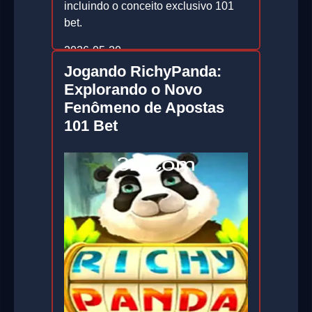
incluindo o conceito exclusivo 101
bet.
2026-05-20
Jogando RichyPanda:
Explorando o Novo
Fenômeno de Apostas
101 Bet