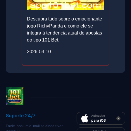
Descubra tudo sobre o emocionante
jogo RichyPanda e como ele se
integra à tendência atual de apostas
do tipo 101 Bet.
2026-03-10
Suporte 24/7
Aplicativo
para iOS
Envie-nos um e-mail se ainda tiver