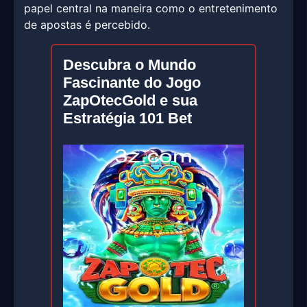
papel central na maneira como o entretenimento
de apostas é percebido.
Descubra o Mundo
Fascinante do Jogo
ZapOtecGold e sua
Estratégia 101 Bet