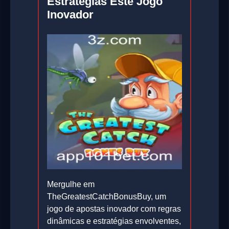
Estratégias Este Jogo
Inovador
Mergulhe em
TheGreatestCatchBonusBuy, um
jogo de apostas inovador com regras
dinâmicas e estratégias envolventes,