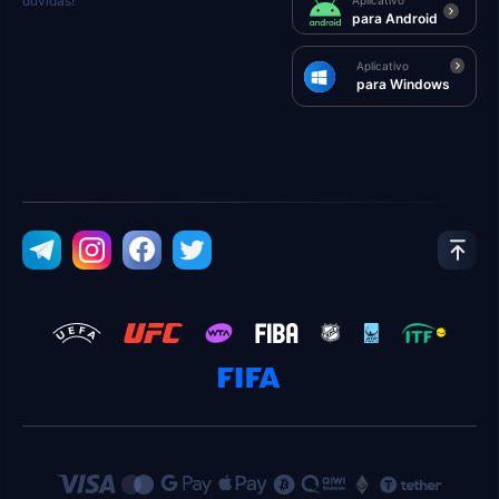
dúvidas!
Aplicativo
para Android
Aplicativo
para Windows