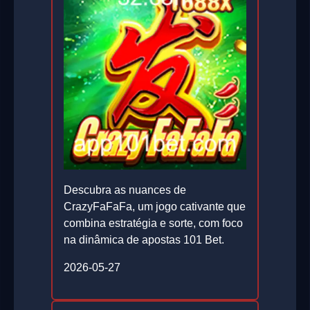
Descubra as nuances de
CrazyFaFaFa, um jogo cativante que
combina estratégia e sorte, com foco
na dinâmica de apostas 101 Bet.
2026-05-27