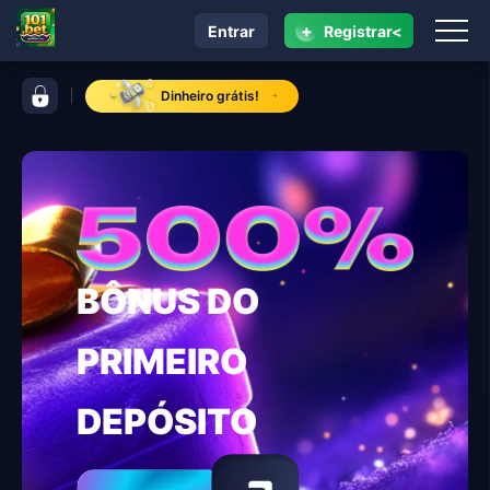
+
Entrar
Registrar<
navegação 101 bet
barra de controle 101 bet
Dinheiro grátis!
BÔNUS DO
PRIMEIRO
DEPÓSITO