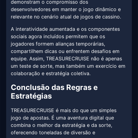
demonstram o compromisso dos
desenvolvedores em manter o jogo dinâmico e
relevante no cenário atual de jogos de cassino.
A interatividade aumentada e os componentes
sociais agora incluídos permitem que os
jogadores formem alianças temporárias,
compartilhem dicas ou enfrentem desafios em
equipe. Assim, TREASURECRUISE não é apenas
um teste de sorte, mas também um exercício em
colaboração e estratégia coletiva.
Conclusão das Regras e
Estratégias
TREASURECRUISE é mais do que um simples
jogo de apostas. É uma aventura digital que
combina o melhor da estratégia e da sorte,
oferecendo toneladas de diversão e