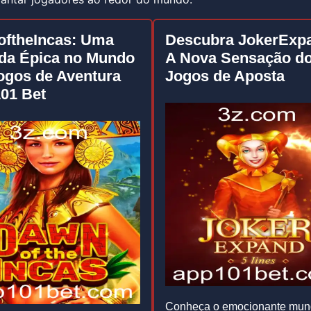
ftheIncas: Uma
Descubra JokerExp
da Épica no Mundo
A Nova Sensação d
ogos de Aventura
Jogos de Aposta
01 Bet
Conheça o emocionante mun