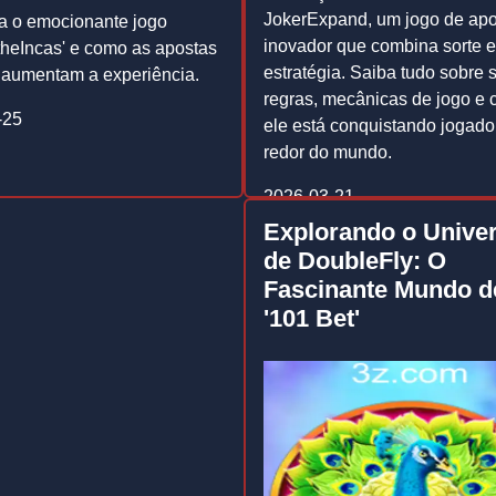
JokerExpand, um jogo de apo
a o emocionante jogo
inovador que combina sorte e
heIncas' e como as apostas
estratégia. Saiba tudo sobre 
' aumentam a experiência.
regras, mecânicas de jogo e
-25
ele está conquistando jogado
redor do mundo.
2026-03-21
Explorando o Unive
de DoubleFly: O
Fascinante Mundo d
'101 Bet'