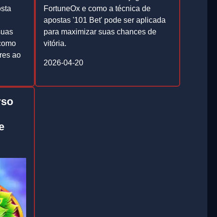
sta
FortuneOx e como a técnica de
apostas '101 Bet' pode ser aplicada
suas
para maximizar suas chances de
 como
vitória.
res ao
2026-04-20
rso
e