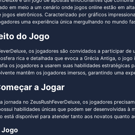
rDeluxe é um jogo de apostas emocionantes que combina 
ado em meio a um cenário onde jogos online estão em alta,
e jogos eletrônicos. Caracterizado por gráficos impression
ogadores uma experiência única mergulhando no mundo fas
ito do Jogo
verDeluxe, os jogadores são convidados a participar de u
fera rica e detalhada que evoca a Grécia Antiga, o jogo i
fia os jogadores a usarem suas habilidades estratégicas 
olvente mantêm os jogadores imersos, garantindo uma exper
omeçar a Jogar
sua jornada no ZeusRushFeverDeluxe, os jogadores precisa
ossui habilidades únicas que podem ser desenvolvidas à 
 está disponível para atender tanto aos novatos quanto a
 Jogo