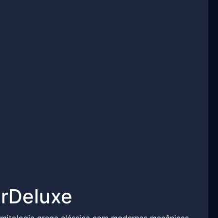
rDeluxe