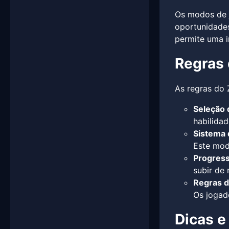
Os modos de j
oportunidades
permite uma i
Regras
As regras do 
Seleção
habilida
Sistema 
Este mod
Progress
subir de
Regras 
Os jogad
Dicas e