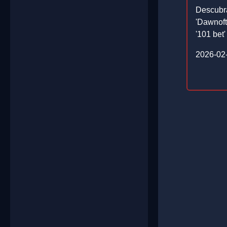
Descubr
'Dawnoft
'101 bet
2026-02