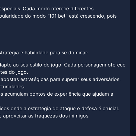
especiais. Cada modo oferece diferentes
pularidade do modo "101 bet" está crescendo, pois
ratégia e habilidade para se dominar:
pte ao seu estilo de jogo. Cada personagem oferece
tes do jogo.
postas estratégicas para superar seus adversários.
rtunidades.
es acumulam pontos de experiência que ajudam a
cos onde a estratégia de ataque e defesa é crucial.
aproveitar as fraquezas dos inimigos.