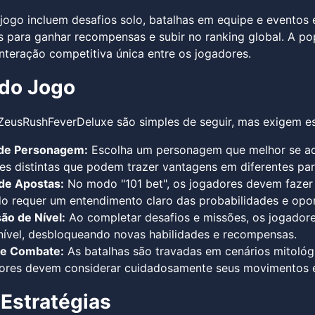
ogo incluem desafios solo, batalhas em equipe e eventos 
 para ganhar recompensas e subir no ranking global. A po
nteração competitiva única entre os jogadores.
 do Jogo
ZeusRushFeverDeluxe são simples de seguir, mas exigem est
 de Personagem:
Escolha um personagem que melhor se ada
des distintas que podem trazer vantagens em diferentes par
de Apostas:
No modo "101 bet", os jogadores devem fazer a
o requer um entendimento claro das probabilidades e opo
ão de Nível:
Ao completar desafios e missões, os jogador
 nível, desbloqueando novas habilidades e recompensas.
de Combate:
As batalhas são travadas em cenários mitológi
ores devem considerar cuidadosamente seus movimentos e 
 Estratégias